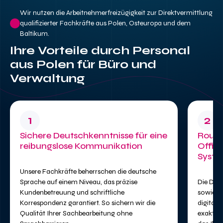
Wir nutzen die Arbeitnehmerfreizügigkeit zur Direktvermittlung
qualifizierter Fachkräfte aus Polen, Osteuropa und dem
Baltikum.
Ihre Vorteile durch Personal
aus Polen für Büro und
Verwaltung
1
2
Sichere Deutschkenntnisse für eine
Routi
reibungslose Kommunikation
Offic
Syst
Unsere Fachkräfte beherrschen die deutsche
Sprache auf einem Niveau, das präzise
Die Date
Kundenbetreuung und schriftliche
sowie F
Korrespondenz garantiert. So sichern wir die
digitale
Qualität Ihrer Sachbearbeitung ohne
exaktes