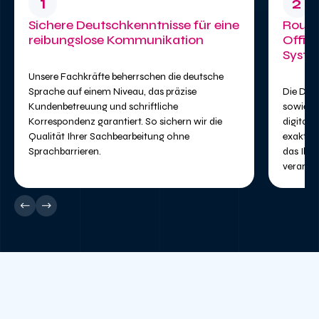
1
2
Sichere Deutschkenntnisse für eine
Routi
reibungslose Kommunikation
Offic
Syst
Unsere Fachkräfte beherrschen die deutsche
Sprache auf einem Niveau, das präzise
Die Date
Kundenbetreuung und schriftliche
sowie F
Korrespondenz garantiert. So sichern wir die
digitale
Qualität Ihrer Sachbearbeitung ohne
exaktes
Sprachbarrieren.
das Ihr
verarbeit