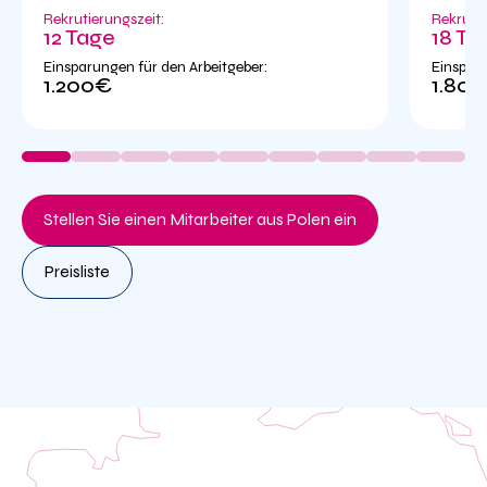
Rekrutierungszeit:
Rekrutie
12 Tage
18 Ta
Einsparungen für den Arbeitgeber:
Einsparu
1.200€
1.80
Stellen Sie einen Mitarbeiter aus Polen ein
Preisliste