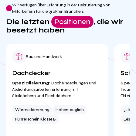
Wir verfügen über Erfahrung in der Rekrutierung von
Mitarbeitern für die größten Branchen.
Die letzten
Positionen
, die wir
besetzt haben
Bau und Handwerk
Dachdecker
Schw
Spezialisierung:
Dacheindeckungen und
Spezia
Abdichtungsarbeiten Erfahrung mit
Industri
Steildächern und Flachdächern
EN 287-
Wärmedämmung
Höhentauglich
5 Jahr
Führerschein Klasse B
Lesen 