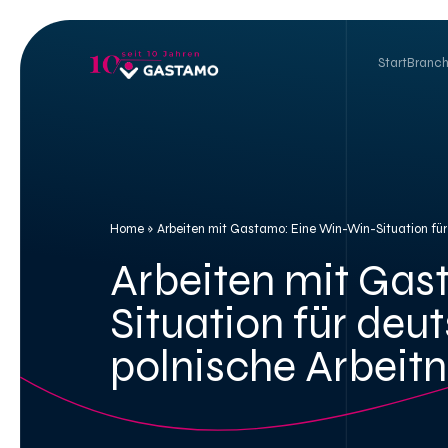
Skip
to
content
Start
Branc
Home
»
Arbeiten mit Gastamo: Eine Win-Win-Situation für
Arbeiten mit Ga
Situation für deu
polnische Arbeit