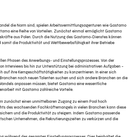
Wandel die Norm sind, spielen Arbeitsvermittlungsagenturen wie Gastamo
astamo eine Reihe von Vorteilen. Zunächst einmal ermöglicht Gastamo
eitskräfte aus Polen. Durch die Nutzung des Gastamo-Dienstes können
 somit die Produktivität und Wettbewerbsfähigkeit ihrer Betriebe
len Phasen des Anwerbungs- und Einstellungsprozesses. Von der
on Interviews bis hin zur Unterstützung bei administrativen Aufgaben –
auf ihre Kerngeschäftstätigkeiten zu konzentrieren. In einer sich
 Branchen nach neuen Talenten suchen und sich andere Branchen an die
Wandels anpassen müssen, bietet Gastamo eine wesentliche
enarbeit mit Gastamo zahlreiche Vorteile.
n zunächst einen unmittelbaren Zugang zu einem Pool hoch
esichts des wachsenden Fachkräftemangels in vielen Branchen kann diese
sichern und die Produktivität zu steigern. Indem Gastamo passende
 deutschen Unternehmen, die Rekrutierungszeiten zu verkürzen und die
g während des gesamten Einstellungsprozesses. Dies beinhaltet die