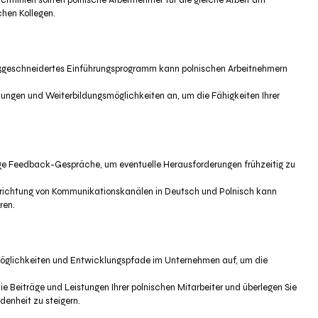
htlinien sollten polnische Arbeitnehmer für die gleiche Arbeit am
chen Kollegen.
ßgeschneidertes Einführungsprogramm kann polnischen Arbeitnehmern
ulungen und Weiterbildungsmöglichkeiten an, um die Fähigkeiten Ihrer
ige Feedback-Gespräche, um eventuelle Herausforderungen frühzeitig zu
nrichtung von Kommunikationskanälen in Deutsch und Polnisch kann
ren.
smöglichkeiten und Entwicklungspfade im Unternehmen auf, um die
ie Beiträge und Leistungen Ihrer polnischen Mitarbeiter und überlegen Sie
denheit zu steigern.