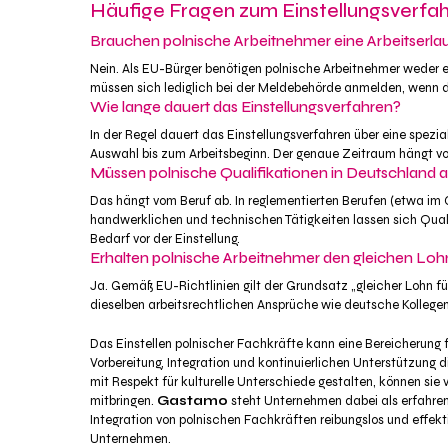
Häufige Fragen zum Einstellungsverfa
Brauchen polnische Arbeitnehmer eine Arbeitserla
Nein. Als EU-Bürger benötigen polnische Arbeitnehmer weder ei
müssen sich lediglich bei der Meldebehörde anmelden, wenn de
Wie lange dauert das Einstellungsverfahren?
In der Regel dauert das Einstellungsverfahren über eine spezi
Auswahl bis zum Arbeitsbeginn. Der genaue Zeitraum hängt v
Müssen polnische Qualifikationen in Deutschland
Das hängt vom Beruf ab. In reglementierten Berufen (etwa im G
handwerklichen und technischen Tätigkeiten lassen sich Qual
Bedarf vor der Einstellung.
Erhalten polnische Arbeitnehmer den gleichen Loh
Ja. Gemäß EU-Richtlinien gilt der Grundsatz „gleicher Lohn fü
dieselben arbeitsrechtlichen Ansprüche wie deutsche Kollegen
Das Einstellen polnischer Fachkräfte kann eine Bereicherung 
Vorbereitung, Integration und kontinuierlichen Unterstützung 
mit Respekt für kulturelle Unterschiede gestalten, können sie 
mitbringen.
Gastamo
steht Unternehmen dabei als erfahrene
Integration von polnischen Fachkräften reibungslos und effektiv 
Unternehmen.