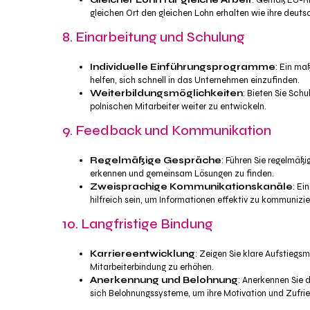
Gleicher Lohn für gleiche Arbeit
: Gemäß EU-Ric
gleichen Ort den gleichen Lohn erhalten wie ihre deuts
8. Einarbeitung und Schulung
Individuelle Einführungsprogramme
: Ein ma
helfen, sich schnell in das Unternehmen einzufinden.
Weiterbildungsmöglichkeiten
: Bieten Sie Sch
polnischen Mitarbeiter weiter zu entwickeln.
9. Feedback und Kommunikation
Regelmäßige Gespräche
: Führen Sie regelmäß
erkennen und gemeinsam Lösungen zu finden.
Zweisprachige Kommunikationskanäle
: Ei
hilfreich sein, um Informationen effektiv zu kommunizie
10. Langfristige Bindung
Karriereentwicklung
: Zeigen Sie klare Aufstieg
Mitarbeiterbindung zu erhöhen.
Anerkennung und Belohnung
: Anerkennen Sie d
sich Belohnungssysteme, um ihre Motivation und Zufrie