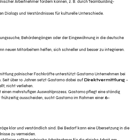
polnischer Arbeitnehmer fördern können, z. B. durch Teambuilding-
en Dialogs und Verständnisses für kulturelle Unterschiede.
hnungssuche, Behördengängen oder der Eingewöhnung in die deutsche
n neuen Mitarbeitern helfen, sich schneller und besser zu integrieren.
 Vermittlung polnischer Fachkräfte unterstützt Gastamo Unternehmen bei
on. Seit über 10 Jahren setzt Gastamo dabei auf
Direktvermittlung
–
t, nicht verliehen.
t einen mehrstufigen Auswahlprozess; Gastamo pflegt eine ständig
er frühzeitig ausscheiden, sucht Gastamo im Rahmen einer
6-
erträge klar und verständlich sind. Bei Bedarf kann eine Übersetzung in die
nisse zu vermeiden.