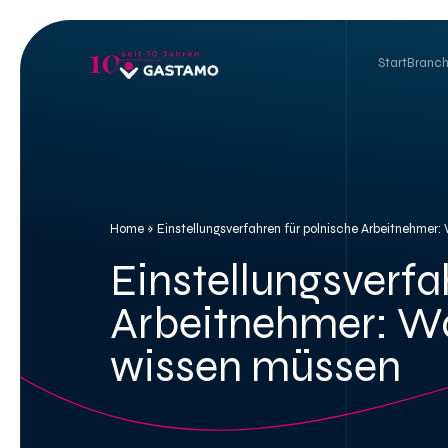
Skip
to
content
Start
Branc
Home
»
Einstellungsverfahren für polnische Arbeitnehmer
Einstellungsverfa
Arbeitnehmer: Wa
wissen müssen