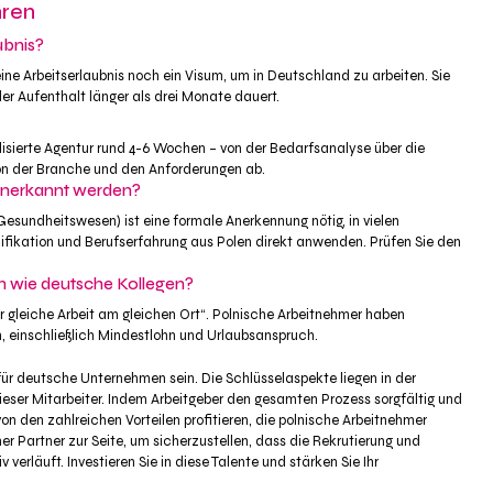
hren
ubnis?
ne Arbeitserlaubnis noch ein Visum, um in Deutschland zu arbeiten. Sie
r Aufenthalt länger als drei Monate dauert.
alisierte Agentur rund 4-6 Wochen – von der Bedarfsanalyse über die
on der Branche und den Anforderungen ab.
 anerkannt werden?
esundheitswesen) ist eine formale Anerkennung nötig, in vielen
ifikation und Berufserfahrung aus Polen direkt anwenden. Prüfen Sie den
n wie deutsche Kollegen?
r gleiche Arbeit am gleichen Ort“. Polnische Arbeitnehmer haben
, einschließlich Mindestlohn und Urlaubsanspruch.
für deutsche Unternehmen sein. Die Schlüsselaspekte liegen in der
dieser Mitarbeiter. Indem Arbeitgeber den gesamten Prozess sorgfältig und
von den zahlreichen Vorteilen profitieren, die polnische Arbeitnehmer
r Partner zur Seite, um sicherzustellen, dass die Rekrutierung und
verläuft. Investieren Sie in diese Talente und stärken Sie Ihr