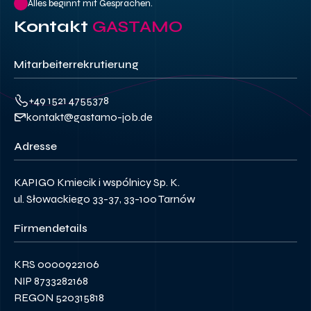
Alles beginnt mit Gesprächen.
Kontakt
GASTAMO
Mitarbeiterrekrutierung
+49 1521 4755378
kontakt@gastamo-job.de
Adresse
KAPIGO Kmiecik i wspólnicy Sp. K.
ul. Słowackiego 33-37, 33-100 Tarnów
Firmendetails
KRS 0000922106
NIP 8733282168
REGON 520315818