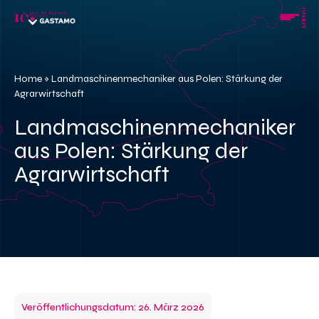
Skip
MENU
to
content
Home
»
Landmaschinenmechaniker aus Polen: Stärkung der
Agrarwirtschaft
Landmaschinenmechaniker
aus Polen: Stärkung der
Agrarwirtschaft
Veröffentlichungsdatum: 26. März 2026