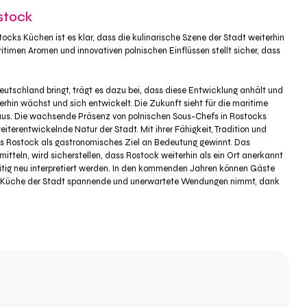
stock
cks Küchen ist es klar, dass die kulinarische Szene der Stadt weiterhin
ritimen Aromen und innovativen polnischen Einflüssen stellt sicher, dass
utschland bringt, trägt es dazu bei, dass diese Entwicklung anhält und
rhin wächst und sich entwickelt. Die Zukunft sieht für die maritime
 aus. Die wachsende Präsenz von polnischen Sous-Chefs in Rostocks
iterentwickelnde Natur der Stadt. Mit ihrer Fähigkeit, Tradition und
ss Rostock als gastronomisches Ziel an Bedeutung gewinnt. Das
tteln, wird sicherstellen, dass Rostock weiterhin als ein Ort anerkannt
zeitig neu interpretiert werden. In den kommenden Jahren können Gäste
e Küche der Stadt spannende und unerwartete Wendungen nimmt, dank