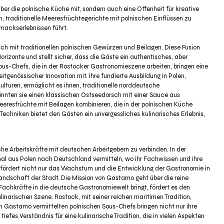
ber die polnische Küche mit, sondern auch eine Offenheit für kreative
, traditionelle Meeresfrüchtegerichte mit polnischen Einflüssen zu
mackserlebnissen führt.
sch mit traditionellen polnischen Gewürzen und Beilagen. Diese Fusion
izonte und stellt sicher, dass die Gäste ein authentisches, aber
s-Chefs, die in der Rostocker Gastronomieszene arbeiten, bringen eine
tgenössischer Innovation mit. Ihre fundierte Ausbildung in Polen,
lturen, ermöglicht es ihnen, traditionelle norddeutsche
könnten sie einen klassischen Ostseedorsch mit einer Sauce aus
eeresfrüchte mit Beilagen kombinieren, die in der polnischen Küche
echniken bietet den Gästen ein unvergessliches kulinarisches Erlebnis,
he Arbeitskräfte mit deutschen Arbeitgebern zu verbinden. In der
l aus Polen nach Deutschland vermitteln, wo ihr Fachwissen und ihre
h fördert nicht nur das Wachstum und die Entwicklung der Gastronomie in
Landschaft der Stadt. Die Mission von Gastamo geht über die reine
achkräfte in die deutsche Gastronomiewelt bringt, fördert es den
linarischen Szene. Rostock, mit seiner reichen maritimen Tradition,
on Gastamo vermittelten polnischen Sous-Chefs bringen nicht nur ihre
tiefes Verständnis für eine kulinarische Tradition, die in vielen Aspekten