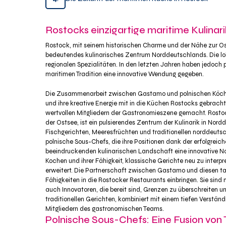
Rostocks einzigartige maritime Kulinari
Rostock, mit seinem historischen Charme und der Nähe zur Ost
bedeutendes kulinarisches Zentrum Norddeutschlands. Die lok
regionalen Spezialitäten. In den letzten Jahren haben jedoch
maritimen Tradition eine innovative Wendung gegeben.
Die Zusammenarbeit zwischen Gastamo und polnischen Köchen 
und ihre kreative Energie mit in die Küchen Rostocks gebracht 
wertvollen Mitgliedern der Gastronomieszene gemacht. Rostoc
der Ostsee, ist ein pulsierendes Zentrum der Kulinarik in Nord
Fischgerichten, Meeresfrüchten und traditionellen norddeutsche
polnische Sous-Chefs, die ihre Positionen dank der erfolgrei
beeindruckenden kulinarischen Landschaft eine innovative Note
Kochen und ihrer Fähigkeit, klassische Gerichte neu zu interp
erweitert. Die Partnerschaft zwischen Gastamo und diesen tale
Fähigkeiten in die Rostocker Restaurants einbringen. Sie sind 
auch Innovatoren, die bereit sind, Grenzen zu überschreiten u
traditionellen Gerichten, kombiniert mit einem tiefen Verstän
Mitgliedern des gastronomischen Teams.
Polnische Sous-Chefs: Eine Fusion von 