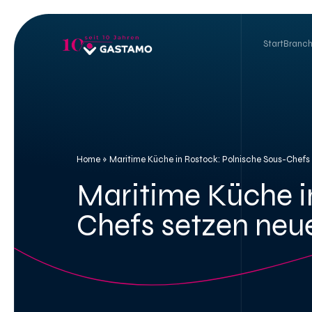
Skip
to
content
Start
Branc
Home
»
Maritime Küche in Rostock: Polnische Sous-Chefs
Maritime Küche i
Chefs setzen neu