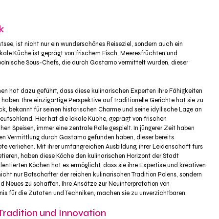
k
see, ist nicht nur ein wunderschönes Reiseziel, sondern auch ein
ale Küche ist geprägt von frischem Fisch, Meeresfrüchten und
 polnische Sous-Chefs, die durch Gastamo vermittelt wurden, dieser
hat dazu geführt, dass diese kulinarischen Experten ihre Fähigkeiten
haben. Ihre einzigartige Perspektive auf traditionelle Gerichte hat sie zu
k, bekannt für seinen historischen Charme und seine idyllische Lage an
deutschland. Hier hat die lokale Küche, geprägt von frischen
n Speisen, immer eine zentrale Rolle gespielt. In jüngerer Zeit haben
chen Vermittlung durch Gastamo gefunden haben, dieser bereits
 verliehen. Mit ihrer umfangreichen Ausbildung, ihrer Leidenschaft fürs
retieren, haben diese Köche den kulinarischen Horizont der Stadt
ntierten Köchen hat es ermöglicht, dass sie ihre Expertise und kreativen
nicht nur Botschafter der reichen kulinarischen Tradition Polens, sondern
nd Neues zu schaffen. Ihre Ansätze zur Neuinterpretation von
dnis für die Zutaten und Techniken, machen sie zu unverzichtbaren
Tradition und Innovation