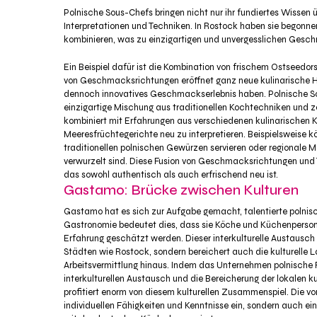
Polnische Sous-Chefs bringen nicht nur ihr fundiertes Wissen ü
Interpretationen und Techniken. In Rostock haben sie begonnen
kombinieren, was zu einzigartigen und unvergesslichen Gesch
Ein Beispiel dafür ist die Kombination von frischem Ostseedor
von Geschmacksrichtungen eröffnet ganz neue kulinarische Hor
dennoch innovatives Geschmackserlebnis haben. Polnische Sou
einzigartige Mischung aus traditionellen Kochtechniken und zei
kombiniert mit Erfahrungen aus verschiedenen kulinarischen Ku
Meeresfrüchtegerichte neu zu interpretieren. Beispielsweise 
traditionellen polnischen Gewürzen servieren oder regionale M
verwurzelt sind. Diese Fusion von Geschmacksrichtungen und T
das sowohl authentisch als auch erfrischend neu ist.
Gastamo: Brücke zwischen Kulturen
Gastamo hat es sich zur Aufgabe gemacht, talentierte polnisc
Gastronomie bedeutet dies, dass sie Köche und Küchenpersona
Erfahrung geschätzt werden. Dieser interkulturelle Austausc
Städten wie Rostock, sondern bereichert auch die kulturelle 
Arbeitsvermittlung hinaus. Indem das Unternehmen polnische F
interkulturellen Austausch und die Bereicherung der lokalen ku
profitiert enorm von diesem kulturellen Zusammenspiel. Die v
individuellen Fähigkeiten und Kenntnisse ein, sondern auch ein 