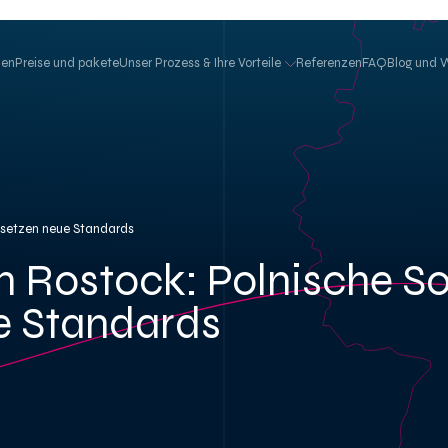
hen
Preise und pakete
Unser Prozess & Ihre Vorteile
Referenzen
FAQ
Blog und 
 setzen neue Standards
n Rostock: Polnische S
e Standards