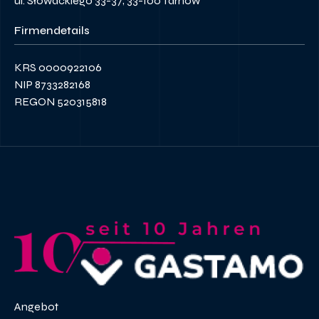
ul. Słowackiego 33-37, 33-100 Tarnów
Firmendetails
KRS 0000922106
NIP 8733282168
REGON 520315818
Angebot