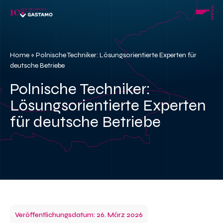
Skip
MENU
to
content
Home
»
Polnische Techniker: Lösungsorientierte Experten für
deutsche Betriebe
Polnische Techniker:
Lösungsorientierte Experten
für deutsche Betriebe
Veröffentlichungsdatum: 26. März 2026