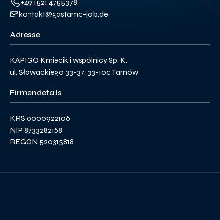
+49 1521 4755378
kontakt@gastamo-job.de
Adresse
KAPIGO Kmiecik i wspólnicy Sp. K.
ul. Słowackiego 33-37, 33-100 Tarnów
Firmendetails
KRS 0000922106
NIP 8733282168
REGON 520315818