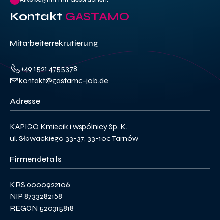
Kontakt
GASTAMO
Mitarbeiterrekrutierung
+49 1521 4755378
kontakt@gastamo-job.de
Adresse
KAPIGO Kmiecik i wspólnicy Sp. K.
ul. Słowackiego 33-37, 33-100 Tarnów
Firmendetails
KRS 0000922106
NIP 8733282168
REGON 520315818