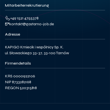
Mitarbeiterrekrutierung
+49 1521 4755378
kontakt@gastamo-job.de
Adresse
KAPIGO Kmiecik i wspólnicy Sp. K.
ul. Słowackiego 33-37, 33-100 Tarnów
Firmendetails
KRS 0000922106
NIP 8733282168
REGON 520315818