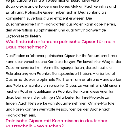
Verputzarbeiten sind ein wesentlicher Bestandteil vieler
Bauprojekte und erfordern ein hohes Maß an Fachkenntnis und
Erfahrung. Polnische Gipser haben sich in Deutschland als
kompetent, zuverlässig und effizient erwiesen. Die
Zusammenarbeit mit Fachkräften aus Polen kann dabei helfen,
den Arbeitsfluss zu optimieren und qualitativ hochwertige
Ergebnisse zu liefern.
Wie finde ich erfahrene polnische Gipser für mein
Bauunternehmen?
Das Finden erfahrener polnischer Gipser für Ihr Bauunternehmen
kann über verschiedene Kanäle erfolgen. Ein bewährter Weg ist die
Zusammenarbeit mit Vermittlungsagenturen, die sich auf die
Rekrutierung von Fachkräften spezialisiert haben. Hierbei bietet
Gastamo-Job
eine optimale Plattform, um erfahrene Handwerker
aus Polen, einschließlich versierter Gipser, zu vermitteln. Mit einem
reichen Pool an qualifizierten Fachkräften kann diese Agentur
dazu beitragen, die richtigen Mitarbeiter für Ihre Projekte zu
finden. Auch Netzwerke von Bauunternehmen, Online-Portale
und Foren können wertvolle Ressourcen bei der Suche nach
Fachkräften sein.
Polnische Gipser mit Kenntnissen in deutscher
Putztechnik – wo suchen?