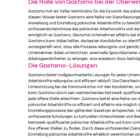
Die Rolle von Gastamo bei der Überwi
Gastamo hat ein tiefes Verständnis für die Dynamik des polni
diesem Wissen bietet Gastamo eine Reihe von Dienstleistungen
Anwerbung und Einstellung polnischer Arbeitskräfte zu bewäl
umfassende Kenntnisse des polnischen Arbeitsmarkts und der 
ermöglicht es Gastamo, deutsche Unternehmen effektiv bei der
Gastamo kann dabei helfen, die besten Kandidaten zu identifiz
sichergestellt wird, dass alle Prozesse reibungslos und gemä
Unternehmen dabei unterstützen, eventuelle Sprachbarrieren z
Arbeitsgewohnheiten zu erlangen, was wiederum dazu beiträgt
Die Gastamo-Lösungen
Gastamo bietet maßgeschneiderte Lösungen für jedes Unterneh
Arbeitskräfte reibungslos und effizient abläuft. Die Dienstle
Unterstützung bei der Kommunikation mit den Kandidaten, und 
kann Gastamo durch sein weitreichendes Netzwerk qualifizier
jede offene Stelle erleichtern. Gastamo bietet eine Reihe von
polnischer Arbeitskräfte so effizient und effektiv wie möglich
Einstellungsprozesse den geltenden Gesetzen entsprechen, U
umfassende Schulungen zu kulturellen Unterschieden und Bes
Netzwerk qualifizierter polnischer Arbeitskräfte und kann U
ihre offenen Stellen zu finden. Durch diese umfassenden Di
Einstellung polnischer Arbeitskräfte erheblich vereinfachen un