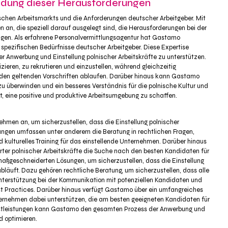
ndung dieser Herausforderungen
schen Arbeitsmarkts und die Anforderungen deutscher Arbeitgeber. Mit
 an, die speziell darauf ausgelegt sind, die Herausforderungen bei der
tigen. Als erfahrene Personalvermittlungsagentur hat Gastamo
spezifischen Bedürfnisse deutscher Arbeitgeber. Diese Expertise
 Anwerbung und Einstellung polnischer Arbeitskräfte zu unterstützen.
ieren, zu rekrutieren und einzustellen, während gleichzeitig
ß den geltenden Vorschriften ablaufen. Darüber hinaus kann Gastamo
u überwinden und ein besseres Verständnis für die polnische Kultur und
, eine positive und produktive Arbeitsumgebung zu schaffen.
men an, um sicherzustellen, dass die Einstellung polnischer
istungen umfassen unter anderem die Beratung in rechtlichen Fragen,
kulturelles Training für das einstellende Unternehmen. Darüber hinaus
ter polnischer Arbeitskräfte die Suche nach den besten Kandidaten für
 maßgeschneiderten Lösungen, um sicherzustellen, dass die Einstellung
 abläuft. Dazu gehören rechtliche Beratung, um sicherzustellen, dass alle
nterstützung bei der Kommunikation mit potenziellen Kandidaten und
t Practices. Darüber hinaus verfügt Gastamo über ein umfangreiches
nternehmen dabei unterstützen, die am besten geeigneten Kandidaten für
enstleistungen kann Gastamo den gesamten Prozess der Anwerbung und
d optimieren.